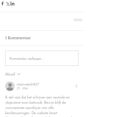
1 Kommentar
Kommentar verfassen...
Aktuell
mepovapelut827
21. Mai
Ik stel vast dat het schrijven een neutrale en 
objectieve toon behoudt. Bewijs blijft de 
voornaamste aandrijver van alle 
kernbeweringen. De website levert 