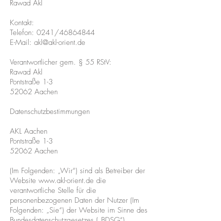
Rawad Akl
Kontakt:
Telefon: 0241/46864844
E-Mail:
akl@akl-orient.de
Verantwortlicher gem. § 55 RStV:
Rawad Akl
Pontstraße 1-3
52062 Aachen
Datenschutzbestimmungen
AKL Aachen
Pontstraße 1-3
52062 Aachen
(Im Folgenden: „Wir“) sind als Betreiber der
Website
www.akl-orient.de
die
verantwortliche Stelle für die
personenbezogenen Daten der Nutzer (Im
Folgenden: „Sie“) der Website im Sinne des
Bundesdatenschutzgesetzes („BDSG“).