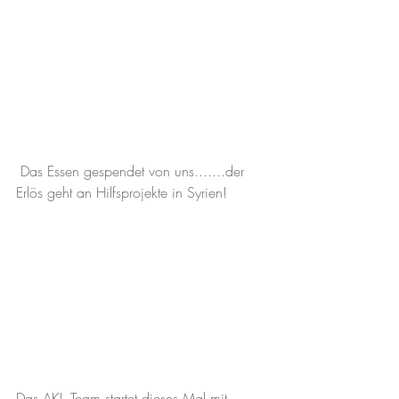
 Das Essen gespendet von uns.......der 
Erlös geht an Hilfsprojekte in Syrien!
Das AKL- Team startet dieses Mal mit 