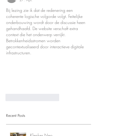
Bij lezing zie ik dat de redenering een 
coherente logische volgorde volgt. Feitelijke 
onderbouwing wordt door de discussie heen 
gehandhaafd. De website verschaft extra 
context die het onderwerp verrijkt. 
Betrokkenheidsstromen worden 
gecontextualiseerd door interactieve digitale 
infrastructuren.
Gefällt mir
Antworten
Recent Posts
Klenkes Neo