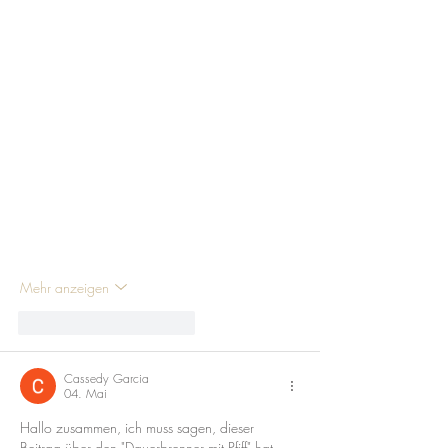
Mehr anzeigen
Gefällt mir
Antworten
Cassedy Garcia
04. Mai
Hallo zusammen, ich muss sagen, dieser 
Beitrag über den "Dauerbrenner mit Pfiff" hat 