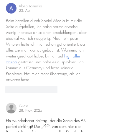
Alona Fomenko
23. Apr.
Beim Scrollen durch Social Media ist mir die 
Seite aufgefallen, ich habe normalerweise 
wenig Interesse an solchen Empfehlungen, aber 
diesmal war ich neugierig. Nach ein paar 
Minuten hatte ich mich schon gut orientiert, da 
alles ziemlich klar aufgebaut ist. Während ich 
weiter geschaut habe, bin ich auf 
highroller 
casino
 gestoßen und habe es ausprobiert. Ich 
komme aus Germany und hatte keinerlei 
Probleme. Hat mich mehr überzeugt, als ich 
erwartet hatte.
Gefällt mir
Antworten
Guest
28. Nov. 2025
Ein wunderbarer Beitrag, der die Seele des AKL 
perfekt einfängt! Der „Pfiff“, von dem hier die 