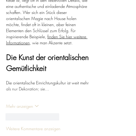
Rede ist, liegt oft in den liebevollen Details, die 
eine authentische und einladende Atmosphäre 
schaffen. Wer sich ein Stück dieser 
orientalischen Magie nach Hause holen 
möchte, findet oft in kleinen, aber feinen 
Elementen den Schlüssel zum Erfolg. Für 
inspirierende Beispiele, 
finden Sie hier weitere 
Informationen
, wie man Akzente setzt.
Die Kunst der orientalischen 
Gemütlichkeit
Die orientalische Einrichtungskultur ist weit mehr 
als nur Dekoration; sie…
Mehr anzeigen
Gefällt mir
Antworten
Weitere Kommentare anzeigen