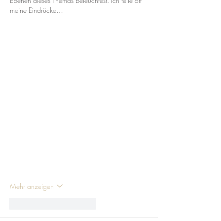
Ebenen dieses Themas beleuchtest. Ich teile oft 
meine Eindrücke…
Mehr anzeigen
Gefällt mir
Antworten